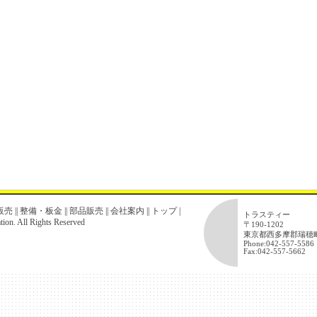
販売
||
整備・板金
||
部品販売
||
会社案内
||
トップ
|
トラスティー
ion. All Rights Reserved
〒190-1202
東京都西多摩郡瑞穂町
Phone:042-557-5586
Fax:042-557-5662