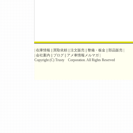
|
在庫情報
||
買取依頼
||
注文販売
||
整備・板金
||
部品販売
|
|
会社案内
||
ブログ
||
アメ車情報メルマガ
|
Copyright (C) Trusty Corporation. All Rights Reserved