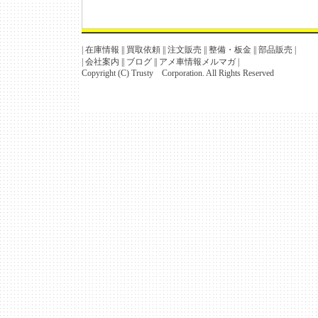
|
在庫情報
||
買取依頼
||
注文販売
||
整備・板金
||
部品販売
|
|
会社案内
||
ブログ
||
アメ車情報メルマガ
|
Copyright (C) Trusty Corporation. All Rights Reserved